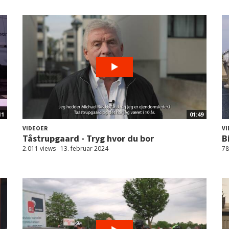
11
01:49
VIDEOER
VI
Tåstrupgaard - Tryg hvor du bor
B
2.011 views
13. februar 2024
78