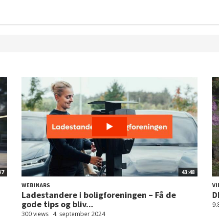
37
43:48
WEBINARS
VI
Ladestandere i boligforeningen – Få de
D
gode tips og bliv...
9.
300 views
4. september 2024