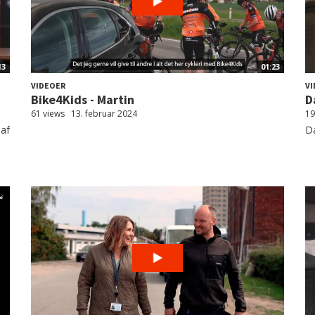
13
01:23
VIDEOER
VI
Bike4Kids - Martin
D
61 views
13. februar 2024
19
 af
Da