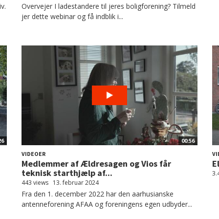
v.
Overvejer I ladestandere til jeres boligforening? Tilmeld
jer dette webinar og få indblik i...
26
00:56
VIDEOER
VI
Medlemmer af Ældresagen og Vios får
E
teknisk starthjælp af...
3.
443 views
13. februar 2024
Fra den 1. december 2022 har den aarhusianske
antenneforening AFAA og foreningens egen udbyder...