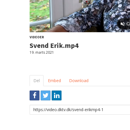
VIDEOER
Svend Erik.mp4
19. marts 2021
Del
Embed
Download
Link
til
deling